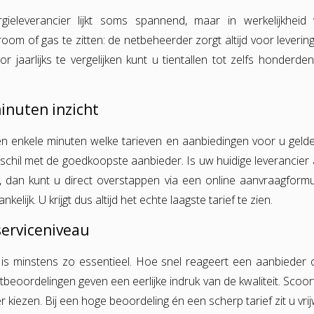
leverancier lijkt soms spannend, maar in werkelijkheid ve
m of gas te zitten: de netbeheerder zorgt altijd voor levering. 
or jaarlijks te vergelijken kunt u tientallen tot zelfs honderd
minuten inzicht
en enkele minuten welke tarieven en aanbiedingen voor u gelden
schil met de goedkoopste aanbieder. Is uw huidige leverancier al
 dan kunt u direct overstappen via een online aanvraagformulier
kelijk. U krijgt dus altijd het echte laagste tarief te zien.
 serviceniveau
ce is minstens zo essentieel. Hoe snel reageert een aanbieder
ntbeoordelingen geven een eerlijke indruk van de kwaliteit. Scoor
kiezen. Bij een hoge beoordeling én een scherp tarief zit u vrijw