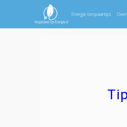
Energie bespaartips
Over
Ti