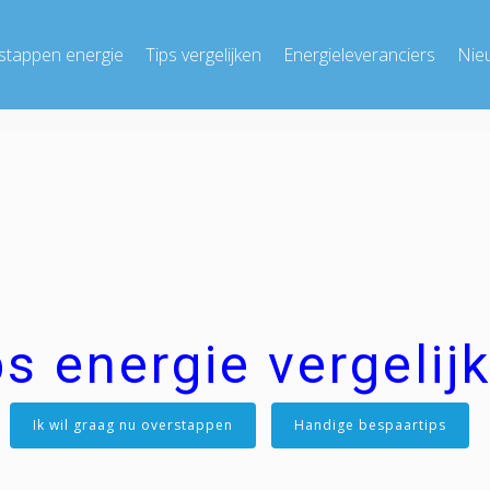
stappen energie
Tips vergelijken
Energieleveranciers
Nie
ps energie vergelij
Ik wil graag nu overstappen
Handige bespaartips